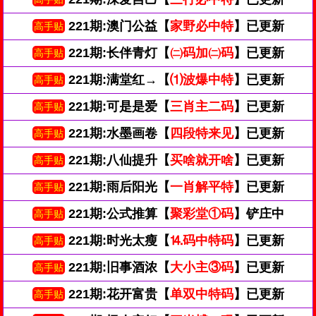
221期:澳门公益【
家野必中特
】已更新
高手贴
221期:长伴青灯【
㈡码加㈡码
】已更新
高手贴
221期:满堂红→【
⑴波爆中特
】已更新
高手贴
221期:可是是爱【
三肖主二码
】已更新
高手贴
221期:水墨画卷【
四段特来见
】已更新
高手贴
221期:八仙提升【
买啥就开啥
】已更新
高手贴
221期:雨后阳光【
一肖解平特
】已更新
高手贴
221期:公式推算【
聚彩堂①码
】铲庄中
高手贴
221期:时光太瘦【
⒕码中特码
】已更新
高手贴
221期:旧事酒浓【
大小主③码
】已更新
高手贴
221期:花开富贵【
单双中特码
】已更新
高手贴