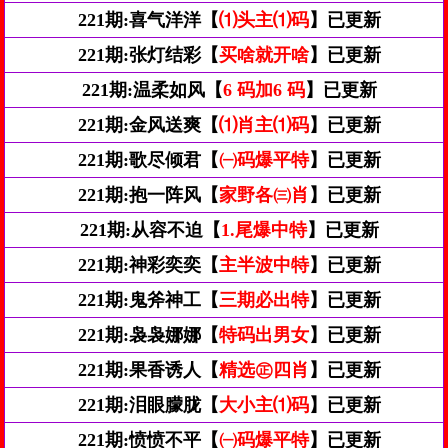
221期:
喜气洋洋【
⑴头主⑴码
】已更新
221期:
张灯结彩【
买啥就开啥
】已更新
221期:
温柔如风【
6 码加6 码
】已更新
221期:
金风送爽【
⑴肖主⑴码
】已更新
221期:
歌尽倾君【
㈠码爆平特
】已更新
221期:
抱一阵风【
家野各㈢肖
】已更新
221期:
从容不迫【
1.尾爆中特
】已更新
221期:
神彩奕奕【
主半波中特
】已更新
221期:
鬼斧神工【
三期必出特
】已更新
221期:
袅袅娜娜【
特码出男女
】已更新
221期:
果香诱人【
精选㊣四肖
】已更新
221期:
泪眼朦胧【
大小主⑴码
】已更新
221期:
愤愤不平【
㈠码爆平特
】已更新