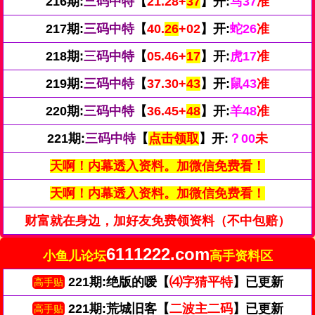
216期:
三码中特
【
21.28+
37
】开:
马37
准
217期:
三码中特
【
40.
26
+02
】开:
蛇26
准
218期:
三码中特
【
05.46+
17
】开:
虎17
准
219期:
三码中特
【
37.30+
43
】开:
鼠43
准
220期:
三码中特
【
36.45+
48
】开:
羊48
准
221期:
三码中特
【
点击领取
】开:
？00
未
天啊！内幕透入资料。加微信免费看！
天啊！内幕透入资料。加微信免费看！
财富就在身边，加好友免费领资料（不中包赔）
6111222.com
小鱼儿论坛
高手资料区
221期:绝版的嗳【
⑷字猜平特
】已更新
高手贴
221期:荒城旧客【
二波主二码
】已更新
高手贴