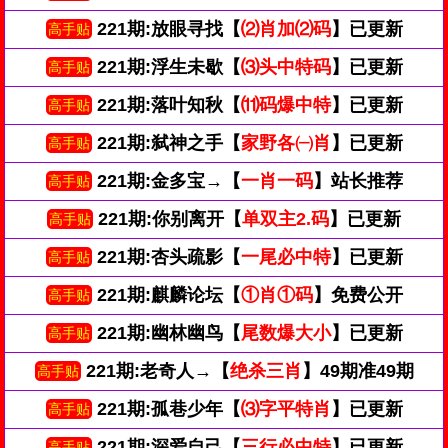
221期:放眼寻找【
⑵肖加⑵码
】已更新
高手贴
221期:浮生未歇【
⑶头中特码
】已更新
高手贴
221期:落叶知秋【
⑾码爆中特
】已更新
高手贴
221期:弑神之手【
家野各㈠肖
】已更新
高手贴
221期:金多宝→【
一肖一码
】站长推荐
高手贴
221期:你别离开【
单双主2.码
】已更新
高手贴
221期:杏头疏影【
一尾必中特
】已更新
高手贴
221期:麒麟论坛【
①肖①码
】免费公开
高手贴
221期:幽林幽鸟【
尾数爆大小
】已更新
高手贴
221期:老奇人→【
绝杀三肖
】49期准49期
高手贴
221期:孤巷少年【
⑶字平特肖
】已更新
高手贴
221期:深爱自己【
三行必中特
】已更新
高手贴