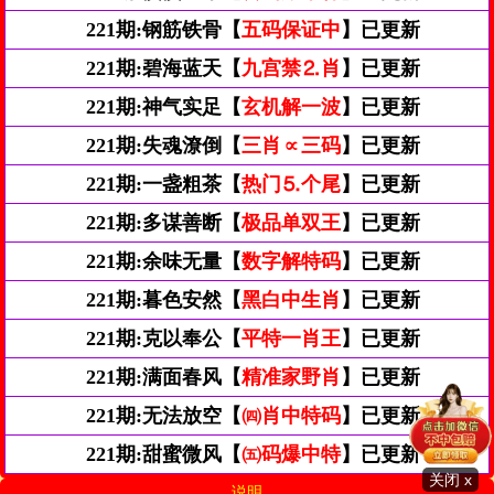
221期:
钢筋铁骨【
五码保证中
】已更新
221期:
碧海蓝天【
九宫禁⒉肖
】已更新
221期:
神气实足【
玄机解一波
】已更新
221期:
失魂潦倒【
三肖∝三码
】已更新
221期:
一盏粗茶【
热门⒌个尾
】已更新
221期:
多谋善断【
极品单双王
】已更新
221期:
余味无量【
数字解特码
】已更新
221期:
暮色安然【
黑白中生肖
】已更新
221期:
克以奉公【
平特一肖王
】已更新
221期:
满面春风【
精准家野肖
】已更新
221期:
无法放空【
㈣肖中特码
】已更新
221期:
甜蜜微风【
㈤码爆中特
】已更新
关闭 x
说明