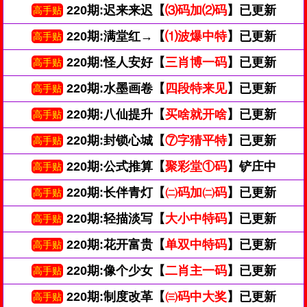
220期:迟来来迟【
⑶码加⑵码
】已更新
高手贴
220期:满堂红→【
⑴波爆中特
】已更新
高手贴
220期:怪人安好【
三肖博一码
】已更新
高手贴
220期:水墨画卷【
四段特来见
】已更新
高手贴
220期:八仙提升【
买啥就开啥
】已更新
高手贴
220期:封锁心城【
⑦字猜平特
】已更新
高手贴
220期:公式推算【
聚彩堂①码
】铲庄中
高手贴
220期:长伴青灯【
㈡码加㈡码
】已更新
高手贴
220期:轻描淡写【
大小中特码
】已更新
高手贴
220期:花开富贵【
单双中特码
】已更新
高手贴
220期:像个少女【
二肖主一码
】已更新
高手贴
220期:制度改革【
㈢码中大奖
】已更新
高手贴