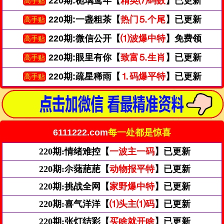
220期:栀璃鸢年【
精英⑺码数
】已更新
高手贴
220期:一盏粗茶【
热门⒌个尾
】已更新
高手贴
220期:微信公开【
⑴波爆中特
】免费领
高手贴
220期:眼里有你【
致富⒌生肖
】已更新
高手贴
220期:疏星稀雨【
⒈码爆平特
】已更新
高手贴
6111222.com
每一处都是惊喜
220期:
情绪难控【
一波主一码
】已更新
220期:
尒蕏萉萉【
动物报平特
】已更新
220期:
挑战全网【
家野爆中特
】已更新
220期:
喜气洋洋【
⑴头主⑴码
】已更新
220期:
张灯结彩【
买啥就开啥
】已更新