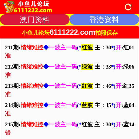
澳门资料
香港资料
6111222.com
小鱼儿论坛
拍照保存
211期:
情绪难控
◆
一波主一码
(*
红波
主：30
*)
开
:红01
准
212期:
情绪难控
◆
一波主一码
(*
绿波
主：33
*)
开
:绿06
准
213期:
情绪难控
◆
一波主一码
(*
红波
主：46
*)
开
:红35
准
214期:
情绪难控
◆
一波主一码
(*
蓝波
主：15
*)
开
:蓝04
准
215期:
情绪难控
◆
一波主一码
(*
红波 主：30
*)
开
:蓝14
错