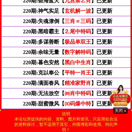
220期:
碧海蓝天【
九宫禁⒉肖
】已更新
220期:
神气实足【
玄机解一波
】已更新
220期:
失魂潦倒【
三肖∝三码
】已更新
220期:
黑暗霸主【
⒉尾中特码
】已更新
220期:
多谋善断【
极品单双王
】已更新
220期:
余味无量【
数字解特码
】已更新
220期:
暮色安然【
黑白中生肖
】已更新
220期:
克以奉公【
平特一肖王
】已更新
220期:
满面春风【
精准家野肖
】已更新
220期:
无法放空【
㈣肖中特码
】已更新
220期:
甜蜜微风【
㈤码爆中特
】已更新
关闭 x
说明
本论坛所提供的内容、资料、图片和资讯，只应用在合法
的资料探讨，暂不适用于其它，外围博彩和使用。特此声
明！