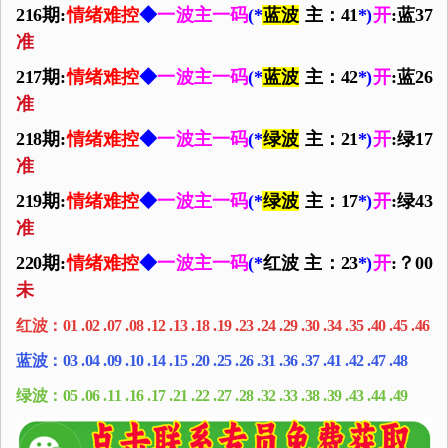
216期:
情绪难控
◆
一波主一码
(*
蓝波
主：41
*)
开
:蓝37
准
217期:
情绪难控
◆
一波主一码
(*
蓝波
主：42
*)
开
:蓝26
准
218期:
情绪难控
◆
一波主一码
(*
绿波
主：21
*)
开
:绿17
准
219期:
情绪难控
◆
一波主一码
(*
绿波
主：17
*)
开
:绿43
准
220期:
情绪难控
◆
一波主一码
(*
红波 主：23
*)
开
:？00
未
红波：01 .02 .07 .08 .12 .13 .18 .19 .23 .24 .29 .30 .34 .35 .40 .45 .46
蓝波：03 .04 .09 .10 .14 .15 .20 .25 .26 .31 .36 .37 .41 .42 .47 .48
绿波：05 .06 .11 .16 .17 .21 .22 .27 .28 .32 .33 .38 .39 .43 .44 .49