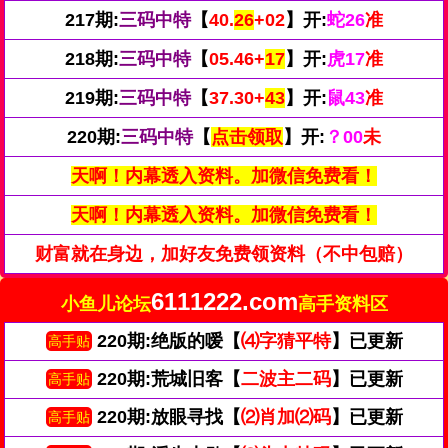
217期:
三码中特
【
40.
26
+02
】开:
蛇26
准
218期:
三码中特
【
05.46+
17
】开:
虎17
准
219期:
三码中特
【
37.30+
43
】开:
鼠43
准
220期:
三码中特
【
点击领取
】开:
？00
未
天啊！内幕透入资料。加微信免费看！
天啊！内幕透入资料。加微信免费看！
财富就在身边，加好友免费领资料（不中包赔）
6111222.com
小鱼儿论坛
高手资料区
220期:绝版的嗳【
⑷字猜平特
】已更新
高手贴
220期:荒城旧客【
二波主二码
】已更新
高手贴
220期:放眼寻找【
⑵肖加⑵码
】已更新
高手贴