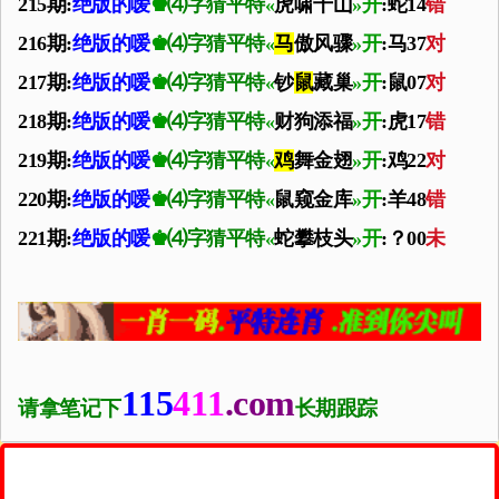
215期:
绝版的嗳
♚
⑷字猜平特
«
虎啸千山
»
开
:蛇14
错
216期:
绝版的嗳
♚
⑷字猜平特
«
马
傲风骤
»
开
:马37
对
217期:
绝版的嗳
♚
⑷字猜平特
«
钞
鼠
藏巢
»
开
:鼠07
对
218期:
绝版的嗳
♚
⑷字猜平特
«
财狗添福
»
开
:虎17
错
219期:
绝版的嗳
♚
⑷字猜平特
«
鸡
舞金翅
»
开
:鸡22
对
220期:
绝版的嗳
♚
⑷字猜平特
«
鼠窥金库
»
开
:羊48
错
221期:
绝版的嗳
♚
⑷字猜平特
«
蛇攀枝头
»
开
:？00
未
115
411
.com
请拿笔记下
长期跟踪