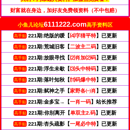
财富就在身边，加好友免费领资料（不中包赔）
6111222.com
小鱼儿论坛
高手资料区
221期:绝版的嗳【
⑷字猜平特
】已更新
高手贴
221期:荒城旧客【
二波主二码
】已更新
高手贴
221期:放眼寻找【
⑵肖加⑵码
】已更新
高手贴
221期:浮生未歇【
⑶头中特码
】已更新
高手贴
221期:落叶知秋【
⑾码爆中特
】已更新
高手贴
221期:弑神之手【
家野各㈠肖
】已更新
高手贴
221期:金多宝→【
一肖一码
】站长推荐
高手贴
221期:你别离开【
单双主2.码
】已更新
高手贴
221期:杏头疏影【
一尾必中特
】已更新
高手贴